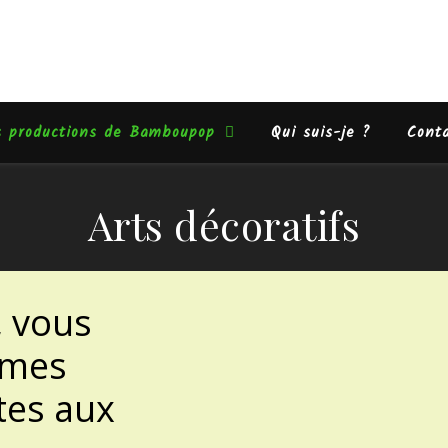
s productions de Bamboupop
Qui suis-je ?
Cont
Arts décoratifs
, vous
 mes
tes aux