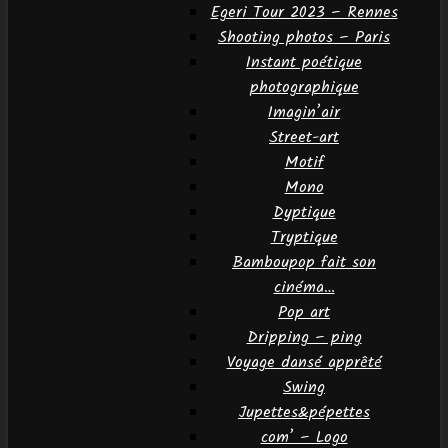
Egeri Tour 2023 – Rennes
Shooting photos – Paris
Instant poétique
photographique
Imagin’air
Street-art
Motif
Mono
Dyptique
Tryptique
Bamboupop fait son
cinéma…
Pop art
Dripping – ping
Voyage dansé apprêté
Swing
Jupettes&pépettes
com’ – Logo