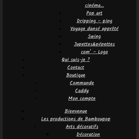
cinéma…
Pop art
Dripping – ping
Voyage dansé apprêté
Swing
Jupettes&pépettes
com’ – Logo
Qui suis-je ?
Contact
Boutique
Commande
Caddy
Mon compte
Bienvenue
Les productions de Bamboupop
Arts décoratifs
Décoration