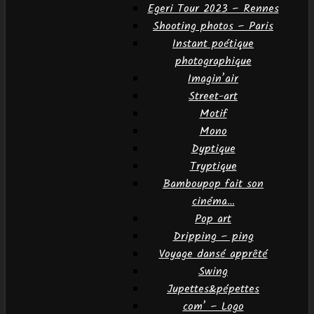
Egeri Tour 2023 – Rennes
Shooting photos – Paris
Instant poétique
photographique
Imagin’air
Street-art
Motif
Mono
Dyptique
Tryptique
Bamboupop fait son
cinéma…
Pop art
Dripping – ping
Voyage dansé apprêté
Swing
Jupettes&pépettes
com’ – Logo