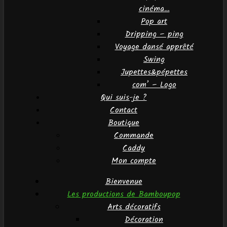
cinéma…
Pop art
Dripping – ping
Voyage dansé apprêté
Swing
Jupettes&pépettes
com’ – Logo
Qui suis-je ?
Contact
Boutique
Commande
Caddy
Mon compte
Bienvenue
Les productions de Bamboupop
Arts décoratifs
Décoration