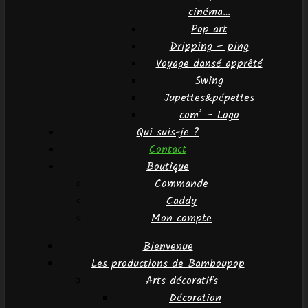
cinéma…
Pop art
Dripping – ping
Voyage dansé apprêté
Swing
Jupettes&pépettes
com’ – Logo
Qui suis-je ?
Contact
Boutique
Commande
Caddy
Mon compte
Bienvenue
Les productions de Bamboupop
Arts décoratifs
Décoration