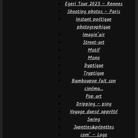
Egeri Tour 2023 – Rennes
Shooting photos – Paris
Instant poétique
photographique
Imagin’air
Street-art
Motif
Mono
Dyptique
Tryptique
Bamboupop fait son
cinéma…
Pop art
Dripping – ping
Voyage dansé apprêté
Swing
Jupettes&pépettes
com’ – Logo