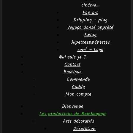
cinéma…
Pop art
Dripping – ping
Voyage dansé apprêté
Swing
Jupettes&pépettes
com’ – Logo
Qui suis-je ?
Contact
Boutique
Commande
Caddy
Mon compte
Bienvenue
Les productions de Bamboupop
Arts décoratifs
Décoration