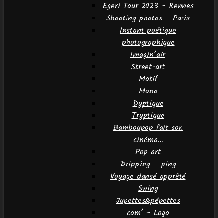
Egeri Tour 2023 – Rennes
Shooting photos – Paris
Instant poétique
photographique
Imagin’air
Street-art
Motif
Mono
Dyptique
Tryptique
Bamboupop fait son
cinéma…
Pop art
Dripping – ping
Voyage dansé apprêté
Swing
Jupettes&pépettes
com’ – Logo