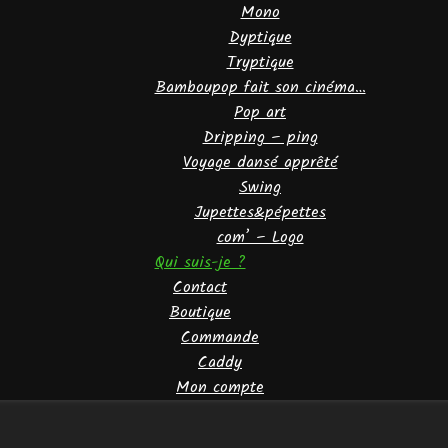
Mono
Dyptique
Tryptique
Bamboupop fait son cinéma…
Pop art
Dripping – ping
Voyage dansé apprêté
Swing
Jupettes&pépettes
com’ – Logo
Qui suis-je ?
Contact
Boutique
Commande
Caddy
Mon compte