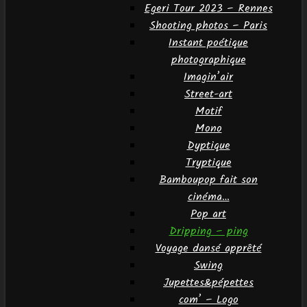
Egeri Tour 2023 – Rennes
Shooting photos – Paris
Instant poétique
photographique
Imagin’air
Street-art
Motif
Mono
Dyptique
Tryptique
Bamboupop fait son
cinéma…
Pop art
Dripping – ping
Voyage dansé apprêté
Swing
Jupettes&pépettes
com’ – Logo