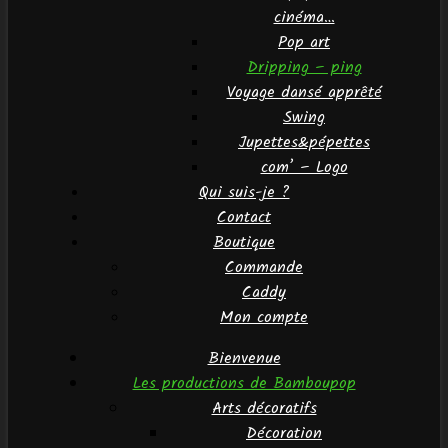
cinéma…
Pop art
Dripping – ping
Voyage dansé apprêté
Swing
Jupettes&pépettes
com’ – Logo
Qui suis-je ?
Contact
Boutique
Commande
Caddy
Mon compte
Bienvenue
Les productions de Bamboupop
Arts décoratifs
Décoration