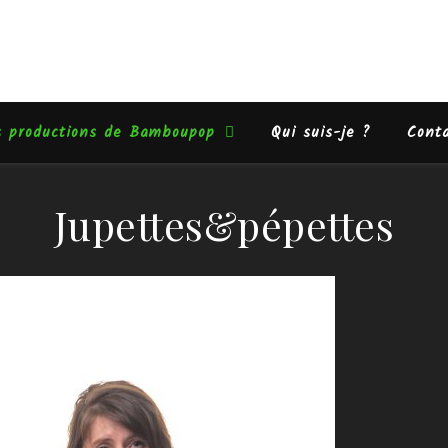
s productions de Bamboupop
Qui suis-je ?
Cont
Jupettes&pépettes