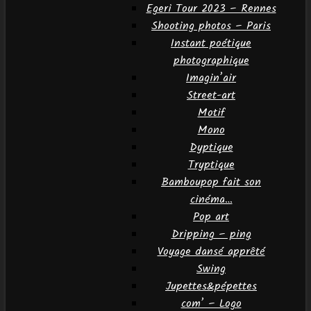
Egeri Tour 2023 – Rennes
Shooting photos – Paris
Instant poétique
photographique
Imagin’air
Street-art
Motif
Mono
Dyptique
Tryptique
Bamboupop fait son
cinéma…
Pop art
Dripping – ping
Voyage dansé apprêté
Swing
Jupettes&pépettes
com’ – Logo