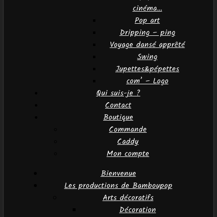
cinéma…
Pop art
Dripping – ping
Voyage dansé apprêté
Swing
Jupettes&pépettes
com’ – Logo
Qui suis-je ?
Contact
Boutique
Commande
Caddy
Mon compte
Bienvenue
Les productions de Bamboupop
Arts décoratifs
Décoration