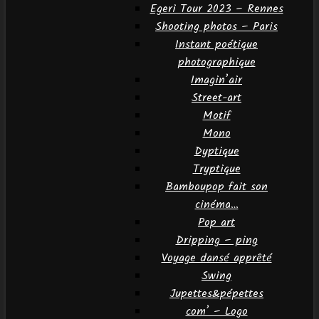
Egeri Tour 2023 – Rennes
Shooting photos – Paris
Instant poétique
photographique
Imagin’air
Street-art
Motif
Mono
Dyptique
Tryptique
Bamboupop fait son
cinéma…
Pop art
Dripping – ping
Voyage dansé apprêté
Swing
Jupettes&pépettes
com’ – Logo