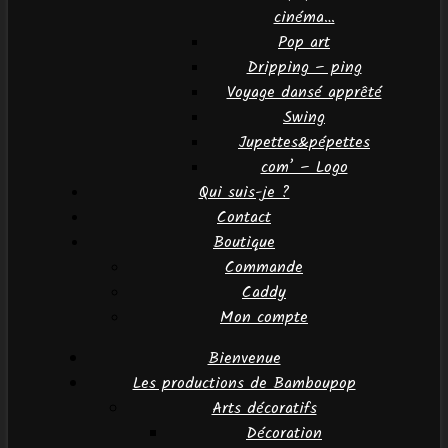
cinéma…
Pop art
Dripping – ping
Voyage dansé apprêté
Swing
Jupettes&pépettes
com’ – Logo
Qui suis-je ?
Contact
Boutique
Commande
Caddy
Mon compte
Bienvenue
Les productions de Bamboupop
Arts décoratifs
Décoration