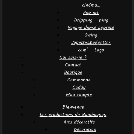
cinéma…
Pop art
Dripping – ping
Voyage dansé apprêté
Swing
Jupettes&pépettes
com’ – Logo
Qui suis-je ?
Contact
Boutique
Commande
Caddy
Mon compte
Bienvenue
Les productions de Bamboupop
Arts décoratifs
Décoration