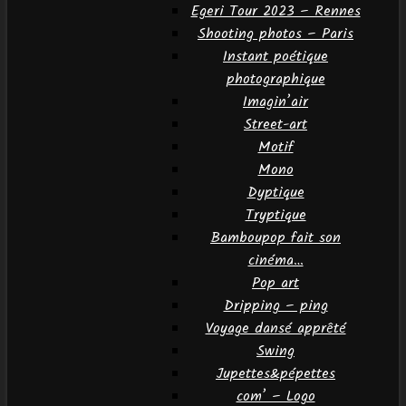
Egeri Tour 2023 – Rennes
Shooting photos – Paris
Instant poétique
photographique
Imagin’air
Street-art
Motif
Mono
Dyptique
Tryptique
Bamboupop fait son
cinéma…
Pop art
Dripping – ping
Voyage dansé apprêté
Swing
Jupettes&pépettes
com’ – Logo