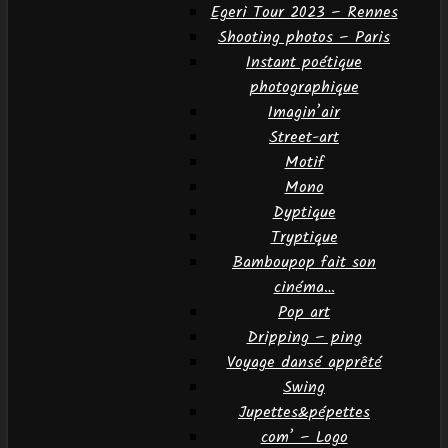
Egeri Tour 2023 – Rennes
Shooting photos – Paris
Instant poétique
photographique
Imagin’air
Street-art
Motif
Mono
Dyptique
Tryptique
Bamboupop fait son
cinéma…
Pop art
Dripping – ping
Voyage dansé apprêté
Swing
Jupettes&pépettes
com’ – Logo