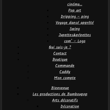
cinéma…
Pop art
Dripping – ping
Voyage dansé apprêté
Swing
Jupettes&pépettes
com’ – Logo
Qui suis-je ?
Contact
Boutique
Commande
Caddy
Mon compte
Bienvenue
Les productions de Bamboupop
Arts décoratifs
Décoration