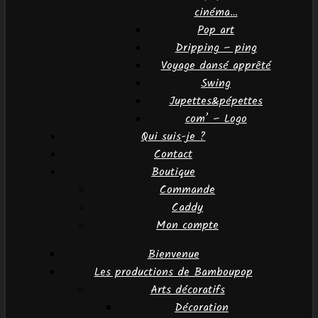
cinéma…
Pop art
Dripping – ping
Voyage dansé apprêté
Swing
Jupettes&pépettes
com’ – Logo
Qui suis-je ?
Contact
Boutique
Commande
Caddy
Mon compte
Bienvenue
Les productions de Bamboupop
Arts décoratifs
Décoration