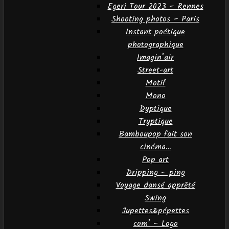
Egeri Tour 2023 – Rennes
Shooting photos – Paris
Instant poétique
photographique
Imagin’air
Street-art
Motif
Mono
Dyptique
Tryptique
Bamboupop fait son
cinéma…
Pop art
Dripping – ping
Voyage dansé apprêté
Swing
Jupettes&pépettes
com’ – Logo