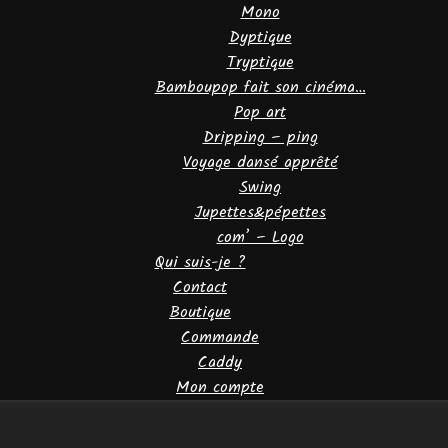
Mono
Dyptique
Tryptique
Bamboupop fait son cinéma…
Pop art
Dripping – ping
Voyage dansé apprêté
Swing
Jupettes&pépettes
com’ – Logo
Qui suis-je ?
Contact
Boutique
Commande
Caddy
Mon compte