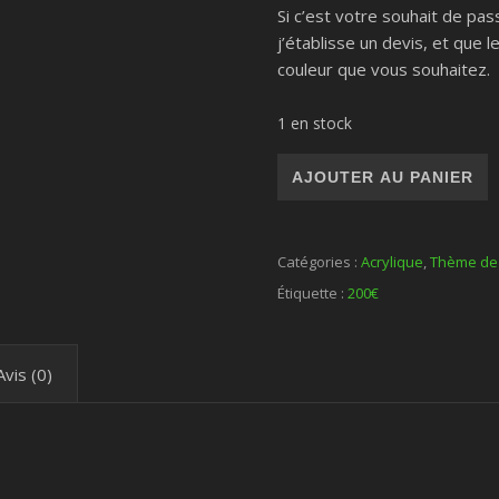
Si c’est votre souhait de pa
j’établisse un devis, et que l
couleur que vous souhaitez.
1 en stock
quantité de Thaïlande au couc
AJOUTER AU PANIER
Catégories :
Acrylique
,
Thème de 
Étiquette :
200€
Avis (0)